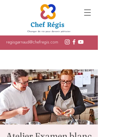
regisgarnaud@chefregis.com
Atelier Examen blanc