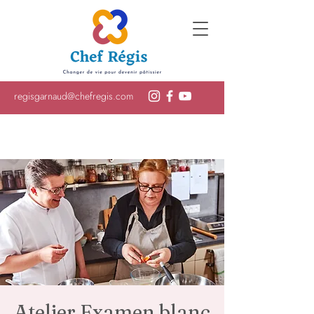
regisgarnaud@chefregis.com
Atelier Examen blanc