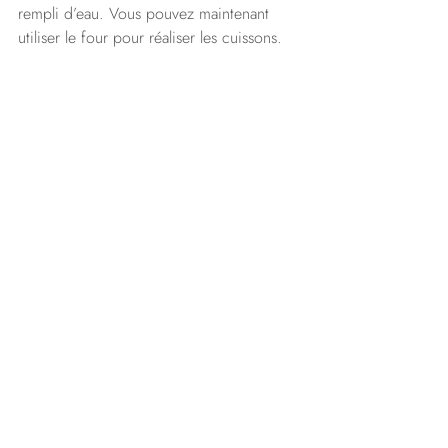
rempli d’eau. Vous pouvez maintenant 
utiliser le four pour réaliser les cuissons.
La recette de la brioche du 
CAP pâtissier
La pâte à brioche :
200 g d’œufs 
(4 œufs)
15 g levure de boulanger
330 g de farine de gruau
60 g de sucre semoule
7 g sel fin
170 g de beurre
Pétrissage
Pesez les ingrédients séparément, 
pour éviter tout oubli. 