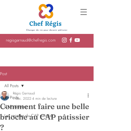
regisgarnaud@chefregis.com
Post
All Posts
Régis Garnaud
All Posts
1 déc. 2022
4 min de lecture
Comment faire une belle
CAP pâtissier
brioche au CAP pâtissier
Les recettes du CAP pâtissier
?